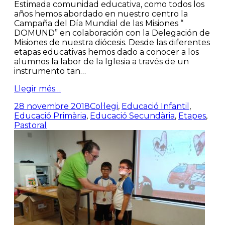
Estimada comunidad educativa, como todos los
años hemos abordado en nuestro centro la
Campaña del Día Mundial de las Misiones “
DOMUND” en colaboración con la Delegación de
Misiones de nuestra diócesis. Desde las diferentes
etapas educativas hemos dado a conocer a los
alumnos la labor de la Iglesia a través de un
instrumento tan…
Llegir més…
28 novembre 2018
Col·legi
,
Educació Infantil
,
Educació Primària
,
Educació Secundària
,
Etapes
,
Pastoral