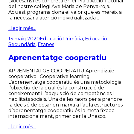
Diocesans i es concreta en el Pla d’Acció Tutorial
del nostre col·legi Ave Maria de Penya-roja.
Aquest programa dona el valor que es mereix a
la necessària atenció individualitzada…
Llegir més…
13 maig 2020
Educació Primària
,
Educació
Secundària
,
Etapes
Aprenentatge cooperatiu
APRENENTATGE COOPERATIU Aprendizaje
cooperativo · Cooperative learning
L’aprenentatge cooperatiu és una metodologia
l’objectiu de la qual és la construcció de
coneixement i l’adquisició de competències i
habilitats socials. Una de les raons per a prendre
la decisió de posar en marxa a l’aula estructures
d’aprenentatge cooperatiu és la meta fixada
internacionalment, primer per la Unesco…
Llegir més…