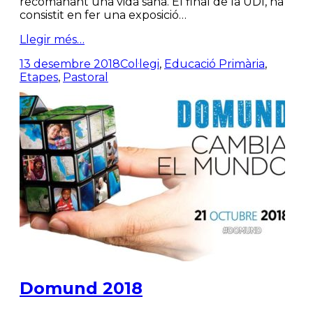
recomanant una vida sana. El final de la UDI, ha
consistit en fer una exposició…
Llegir més…
13 desembre 2018
Col·legi
,
Educació Primària
,
Etapes
,
Pastoral
Domund 2018