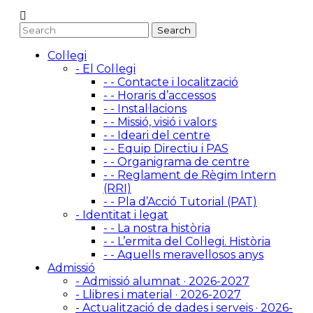
Col·legi
- El Col·legi
- - Contacte i localització
- - Horaris d’accessos
- - Instal·lacions
- - Missió, visió i valors
- - Ideari del centre
- - Equip Directiu i PAS
- - Organigrama de centre
- - Reglament de Règim Intern
(RRI)
- - Pla d’Acció Tutorial (PAT)
- Identitat i legat
- - La nostra història
- - L’ermita del Col·legi. Història
- - Aquells meravellosos anys
Admissió
- Admissió alumnat · 2026-2027
- Llibres i material · 2026-2027
- Actualització de dades i serveis · 2026-