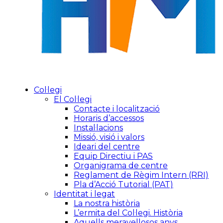
Col·legi
El Col·legi
Contacte i localització
Horaris d’accessos
Instal·lacions
Missió, visió i valors
Ideari del centre
Equip Directiu i PAS
Organigrama de centre
Reglament de Règim Intern (RRI)
Pla d’Acció Tutorial (PAT)
Identitat i legat
La nostra història
L’ermita del Col·legi. Història
Aquells meravellosos anys