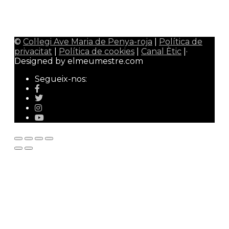
Admin Web
0
Qualitat Colavem
0
Wallpaper Colavem
0
©
Col·legi Ave Maria de Penya-roja
|
Política de
privacitat
|
Política de cookies
|
Canal Ètic
|·
Designed by elmeumestre.com
Segueix-nos: