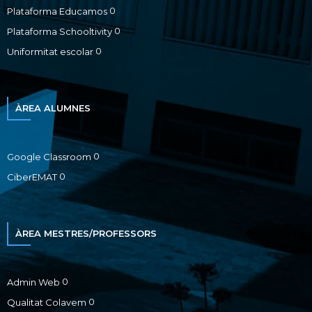
0
Plataforma Educamos
0
Plataforma Schooltivity
0
Uniformitat escolar
ÀREA ALUMNES
0
Google Classroom
0
CiberEMAT
ÀREA MESTRES/PROFESSORS
0
Admin Web
0
Qualitat Colavem