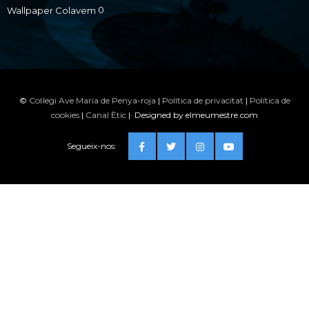
0
Wallpaper Colavem
©
Col·legi Ave Maria de Penya-roja
|
Política de privacitat
|
Política de
cookies
|
Canal Ètic
|· Designed by elmeumestre.com
Segueix-nos: