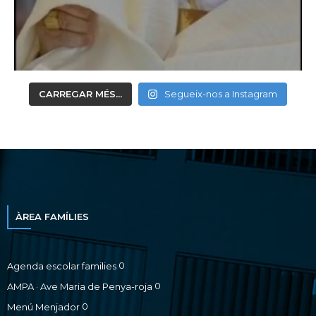
CARREGAR MÉS...
Segueix-nos a Instagram
ÀREA FAMÍLIES
0
Agenda escolar families
0
AMPA · Ave Maria de Penya-roja
0
Menú Menjador