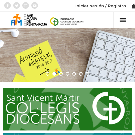
Iniciar sesión / Registro
Col·legi
Admissió
Etapes
Botiga