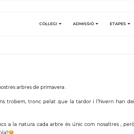
COL·LEGI
ADMISSIÓ
ETAPES
ostres arbres de primavera .
trobem, tronc pelat que la tardor i l’hivern han deixa
ncs a la natura cada arbre és únic com nosaltres , p
bla?