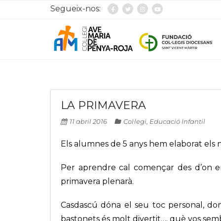
Segueix-nos:
LA PRIMAVERA
11 abril 2016
Col·legi
,
Educació Infantil
Els alumnes de 5 anys hem elaborat els n
Per aprendre cal començar des d’on ens 
primavera plenarà.
Casdascú dóna el seu toc personal, do
bastonets és molt divertit…. què vos sem