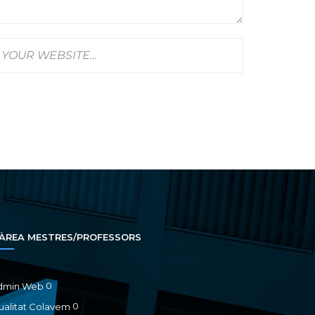
ÀREA MESTRES/PROFESSORS
0
dmin Web
0
alitat Colavem