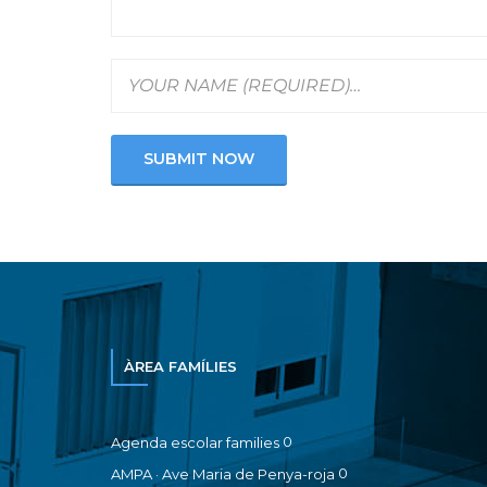
ÀREA FAMÍLIES
0
Agenda escolar families
0
AMPA · Ave Maria de Penya-roja