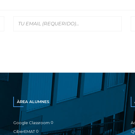
ÀREA ALUMNES
0
Google Classroom
A
0
CiberEMAT
Qu