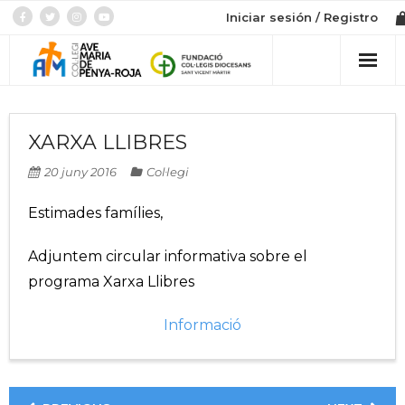
Iniciar sesión / Registro
Col·legi
XARXA LLIBRES
Admissió
20 juny 2016
Col·legi
Etapes
Estimades famílies,
Botiga
Adjuntem circular informativa sobre el
programa Xarxa Llibres
Informació