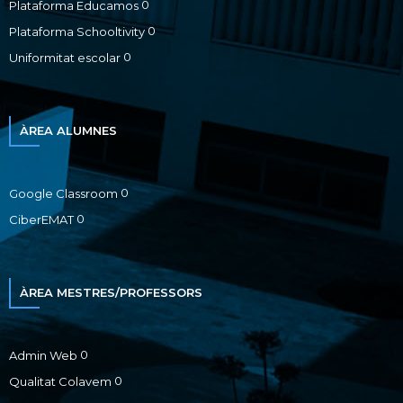
0
Plataforma Educamos
0
Plataforma Schooltivity
0
Uniformitat escolar
ÀREA ALUMNES
0
Google Classroom
0
CiberEMAT
ÀREA MESTRES/PROFESSORS
0
Admin Web
0
Qualitat Colavem