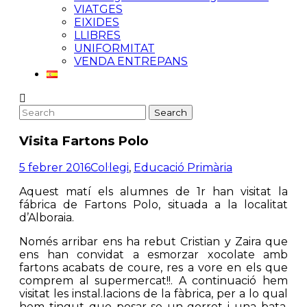
VIATGES
EIXIDES
LLIBRES
UNIFORMITAT
VENDA ENTREPANS
Visita Fartons Polo
5 febrer 2016
Col·legi
,
Educació Primària
Aquest matí els alumnes de 1r han visitat la
fábrica de Fartons Polo, situada a la localitat
d’Alboraia.
Només arribar ens ha rebut Cristian y Zaira que
ens han convidat a esmorzar xocolate amb
fartons acabats de coure, res a vore en els que
comprem al supermercat!!. A continuació hem
visitat les instal.lacions de la fàbrica, per a lo qual
hem tingut que posar-se un gorret i una bata,