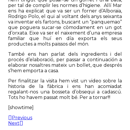
per tal de complir les normes d’higiene. Allí Mar
ens ha explicat que va ser un forner d’Alboraia,
Rodrigo Polo, el qui al voltant dels anys seixanta
va inventar els fartons, buscant un “panquemao”
que poguera sucar-se còmodament en un got
d’orxata. Eixe va ser el naixement d’una empresa
familiar que huí en día exporta els seus
productes a molts païssos del món.
També ens han parlat dels ingredients i del
procés d’elaboració, per passar a continuación a
elaborar nosaltres mateix un bollet, que després
s’hem emporta a casa.
Per finalitzar la visita hem vist un video sobre la
historia de la fàbrica i ens han acomiadat
regalant-nos una bosseta d’obsequi a cadascú.
Tots ho havem passat molt bé. Per a tornar!!!
[showtime]
Previous
Next