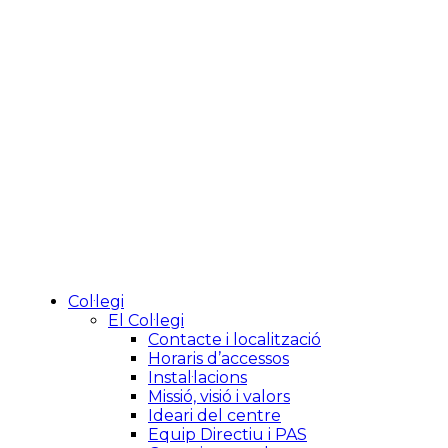
Col·legi
El Col·legi
Contacte i localització
Horaris d’accessos
Instal·lacions
Missió, visió i valors
Ideari del centre
Equip Directiu i PAS