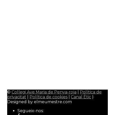
Agenda escolar families
0
AMPA · Ave Maria de Penya-roja
0
Menú Menjador
0
Plataforma Educamos
0
Plataforma Schooltivity
0
Uniformitat escolar
0
Àrea alumnes
Google Classroom
0
CiberEMAT
0
Àrea mestres/professors
Admin Web
0
Qualitat Colavem
0
Wallpaper Colavem
0
©
Col·legi Ave Maria de Penya-roja
|
Política de
privacitat
|
Política de cookies
|
Canal Ètic
|·
Designed by elmeumestre.com
Segueix-nos: