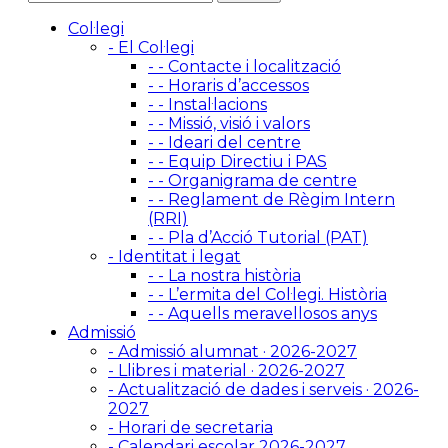
Col·legi
- El Col·legi
- - Contacte i localització
- - Horaris d’accessos
- - Instal·lacions
- - Missió, visió i valors
- - Ideari del centre
- - Equip Directiu i PAS
- - Organigrama de centre
- - Reglament de Règim Intern
(RRI)
- - Pla d’Acció Tutorial (PAT)
- Identitat i legat
- - La nostra història
- - L’ermita del Col·legi. Història
- - Aquells meravellosos anys
Admissió
- Admissió alumnat · 2026-2027
- Llibres i material · 2026-2027
- Actualització de dades i serveis · 2026-
2027
- Horari de secretaria
- Calendari escolar 2026-2027