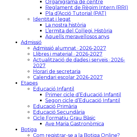
Organigrama de centre
Reglament de Règim Intern (RRI)
Pla d’Acció Tutorial (PAT)
Identitat i legat
La nostra història
L’ermita del Col·legi. Història
Aquells meravellosos anys
Admissió
Admissió alumnat · 2026-2027
Llibres i material · 2026-2027
Actualització de dades i serveis · 2026-
2027
Horari de secretaria
Calendari escolar 2026-2027
Etapes
Educació Infantil
Primer cicle d’Educació Infantil
Segon cicle d’Educació Infantil
Educació Primària
Educació Secundària
Cicle Formatiu Grau Bàsic
Ave Maria Gastronòmica
Botiga
Com registrar-se a la Botiga Online?