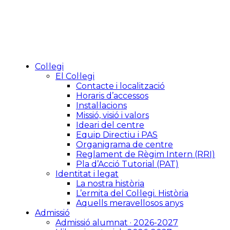
Col·legi
El Col·legi
Contacte i localització
Horaris d’accessos
Instal·lacions
Missió, visió i valors
Ideari del centre
Equip Directiu i PAS
Organigrama de centre
Reglament de Règim Intern (RRI)
Pla d’Acció Tutorial (PAT)
Identitat i legat
La nostra història
L’ermita del Col·legi. Història
Aquells meravellosos anys
Admissió
Admissió alumnat · 2026-2027