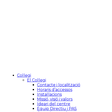
Col·legi
El Col·legi
Contacte i localització
Horaris d’accessos
Instal·lacions
Missió, visió i valors
Ideari del centre
Equip Directiu i PAS