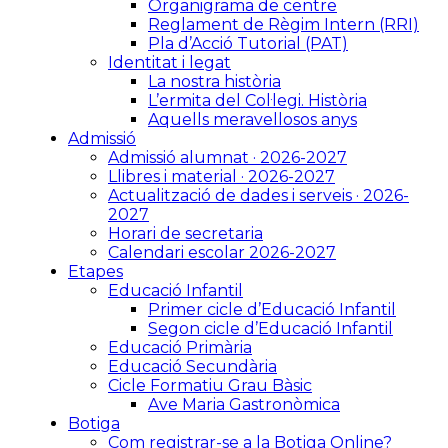
Organigrama de centre
Reglament de Règim Intern (RRI)
Pla d’Acció Tutorial (PAT)
Identitat i legat
La nostra història
L’ermita del Col·legi. Història
Aquells meravellosos anys
Admissió
Admissió alumnat · 2026-2027
Llibres i material · 2026-2027
Actualització de dades i serveis · 2026-
2027
Horari de secretaria
Calendari escolar 2026-2027
Etapes
Educació Infantil
Primer cicle d’Educació Infantil
Segon cicle d’Educació Infantil
Educació Primària
Educació Secundària
Cicle Formatiu Grau Bàsic
Ave Maria Gastronòmica
Botiga
Com registrar-se a la Botiga Online?