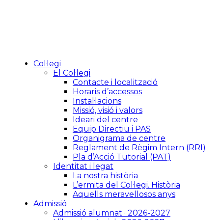
Col·legi
El Col·legi
Contacte i localització
Horaris d’accessos
Instal·lacions
Missió, visió i valors
Ideari del centre
Equip Directiu i PAS
Organigrama de centre
Reglament de Règim Intern (RRI)
Pla d’Acció Tutorial (PAT)
Identitat i legat
La nostra història
L’ermita del Col·legi. Història
Aquells meravellosos anys
Admissió
Admissió alumnat · 2026-2027