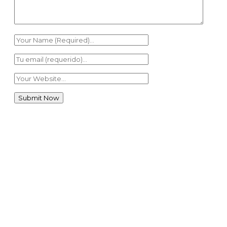
Àrea Famílies
Agenda escolar families
0
AMPA · Ave Maria de Penya-roja
0
Menú Menjador
0
Plataforma Educamos
0
Plataforma Schooltivity
0
Uniformitat escolar
0
Àrea alumnes