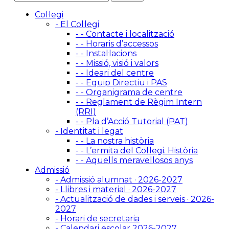
Col·legi
- El Col·legi
- - Contacte i localització
- - Horaris d’accessos
- - Instal·lacions
- - Missió, visió i valors
- - Ideari del centre
- - Equip Directiu i PAS
- - Organigrama de centre
- - Reglament de Règim Intern
(RRI)
- - Pla d’Acció Tutorial (PAT)
- Identitat i legat
- - La nostra història
- - L’ermita del Col·legi. Història
- - Aquells meravellosos anys
Admissió
- Admissió alumnat · 2026-2027
- Llibres i material · 2026-2027
- Actualització de dades i serveis · 2026-
2027
- Horari de secretaria
- Calendari escolar 2026-2027