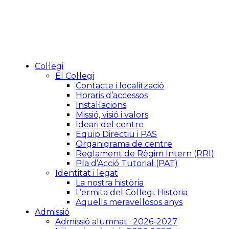
Col·legi
El Col·legi
Contacte i localització
Horaris d’accessos
Instal·lacions
Missió, visió i valors
Ideari del centre
Equip Directiu i PAS
Organigrama de centre
Reglament de Règim Intern (RRI)
Pla d’Acció Tutorial (PAT)
Identitat i legat
La nostra història
L’ermita del Col·legi. Història
Aquells meravellosos anys
Admissió
Admissió alumnat · 2026-2027