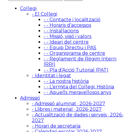
Col·legi
- El Col·legi
- - Contacte i localització
- - Horaris d’accessos
- - Instal·lacions
- - Missió, visió i valors
- - Ideari del centre
- - Equip Directiu i PAS
- - Organigrama de centre
- - Reglament de Règim Intern
(RRI)
- - Pla d’Acció Tutorial (PAT)
- Identitat i legat
- - La nostra història
- - L’ermita del Col·legi. Història
- - Aquells meravellosos anys
Admissió
- Admissió alumnat · 2026-2027
- Llibres i material · 2026-2027
- Actualització de dades i serveis · 2026-
2027
- Horari de secretaria
- Calendari escolar 2026-2027