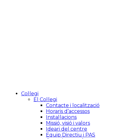
Col·legi
El Col·legi
Contacte i localització
Horaris d’accessos
Instal·lacions
Missió, visió i valors
Ideari del centre
Equip Directiu i PAS