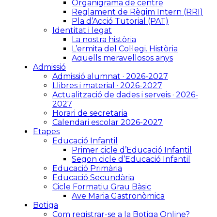
Organigrama de centre
Reglament de Règim Intern (RRI)
Pla d’Acció Tutorial (PAT)
Identitat i legat
La nostra història
L’ermita del Col·legi. Història
Aquells meravellosos anys
Admissió
Admissió alumnat · 2026-2027
Llibres i material · 2026-2027
Actualització de dades i serveis · 2026-
2027
Horari de secretaria
Calendari escolar 2026-2027
Etapes
Educació Infantil
Primer cicle d’Educació Infantil
Segon cicle d’Educació Infantil
Educació Primària
Educació Secundària
Cicle Formatiu Grau Bàsic
Ave Maria Gastronòmica
Botiga
Com registrar-se a la Botiga Online?