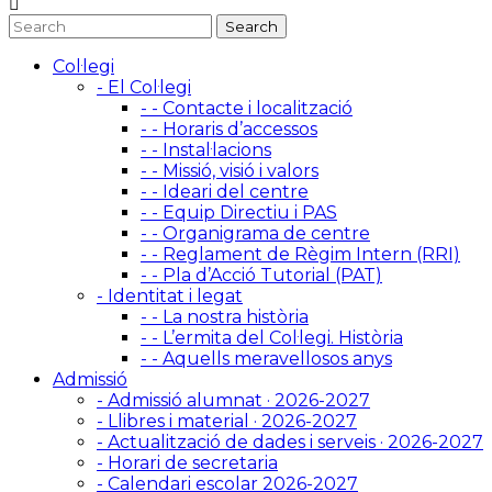
Col·legi
- El Col·legi
- - Contacte i localització
- - Horaris d’accessos
- - Instal·lacions
- - Missió, visió i valors
- - Ideari del centre
- - Equip Directiu i PAS
- - Organigrama de centre
- - Reglament de Règim Intern (RRI)
- - Pla d’Acció Tutorial (PAT)
- Identitat i legat
- - La nostra història
- - L’ermita del Col·legi. Història
- - Aquells meravellosos anys
Admissió
- Admissió alumnat · 2026-2027
- Llibres i material · 2026-2027
- Actualització de dades i serveis · 2026-2027
- Horari de secretaria
- Calendari escolar 2026-2027