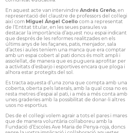
En aquest acte van intervindre
Andrés Greño
, en
representació del claustre de professors del col·legi
així com
Miguel Ángel Coello
com a representat
de l’Entitat titular, en les seues paraules va
destacar la importància d’aquest nou espai indicant
que després de les reformes realitzades en els
últims anys de les façanes, patis, menjador, sala
d’actes i aules teníem una manca que era comptar
amb un espai cobert al pati doncs és molt ampli i
assolellat, de manera que es puguera aprofitar per
a activitats d’esbarjo i esportives encara que ploga i
alhora estar protegits del sol.
Es tracta aquesta d’una zona que compta amb una
coberta, oberta pels laterals, amb la qual cosa no es
resta metres d’espai al pati, i a més a més conta amb
unes graderies amb la possibilitat de donar-li altres
usos no esportius.
Des de el col·legi volem agrair a tots el pares i mares
que de manera voluntària col·laboreu amb la
Fundació d’Escoles Ave Maria de Penya-roja, doncs
sense la vostra implicació i col·laboració aquestes