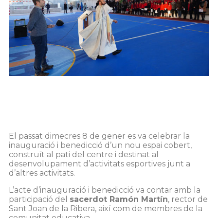
El passat dimecres 8 de gener es va celebrar la
inauguració i benedicció d’un nou espai cobert,
construït al pati del centre i destinat al
desenvolupament d’activitats esportives junt a
d’altres activitats.
L’acte d’inauguració i benedicció va contar amb la
participació del
sacerdot Ramón Martín
, rector de
Sant Joan de la Ribera, així com de membres de la
comunitat educativa.