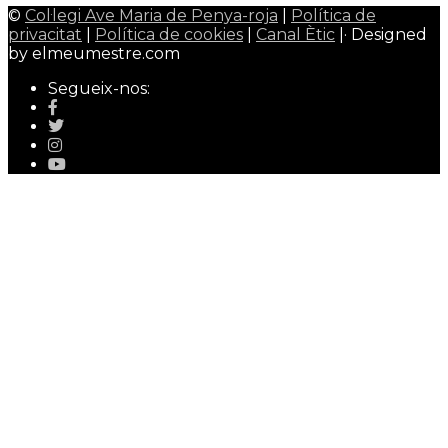
©
Col·legi Ave Maria de Penya-roja
|
Política de
privacitat
|
Política de cookies
|
Canal Ètic
|· Designed
by elmeumestre.com
Segueix-nos: