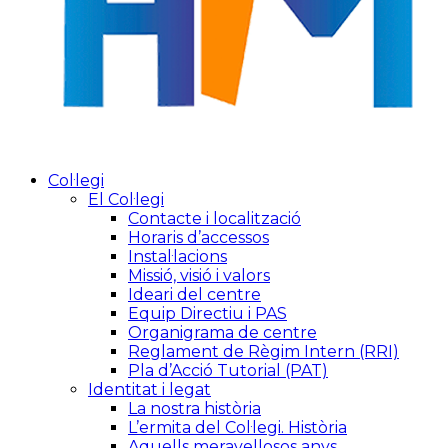
Col·legi
El Col·legi
Contacte i localització
Horaris d’accessos
Instal·lacions
Missió, visió i valors
Ideari del centre
Equip Directiu i PAS
Organigrama de centre
Reglament de Règim Intern (RRI)
Pla d’Acció Tutorial (PAT)
Identitat i legat
La nostra història
L’ermita del Col·legi. Història
Aquells meravellosos anys