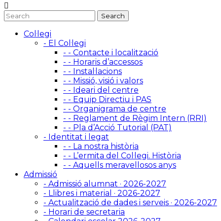
Col·legi
- El Col·legi
- - Contacte i localització
- - Horaris d’accessos
- - Instal·lacions
- - Missió, visió i valors
- - Ideari del centre
- - Equip Directiu i PAS
- - Organigrama de centre
- - Reglament de Règim Intern (RRI)
- - Pla d’Acció Tutorial (PAT)
- Identitat i legat
- - La nostra història
- - L’ermita del Col·legi. Història
- - Aquells meravellosos anys
Admissió
- Admissió alumnat · 2026-2027
- Llibres i material · 2026-2027
- Actualització de dades i serveis · 2026-2027
- Horari de secretaria