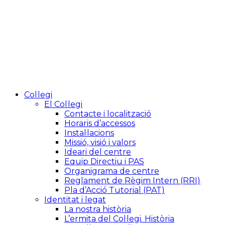
Col·legi
El Col·legi
Contacte i localització
Horaris d’accessos
Instal·lacions
Missió, visió i valors
Ideari del centre
Equip Directiu i PAS
Organigrama de centre
Reglament de Règim Intern (RRI)
Pla d’Acció Tutorial (PAT)
Identitat i legat
La nostra història
L’ermita del Col·legi. Història