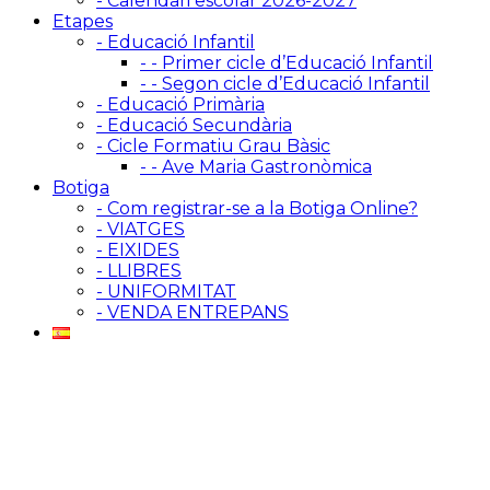
- Calendari escolar 2026-2027
Etapes
- Educació Infantil
- - Primer cicle d’Educació Infantil
- - Segon cicle d’Educació Infantil
- Educació Primària
- Educació Secundària
- Cicle Formatiu Grau Bàsic
- - Ave Maria Gastronòmica
Botiga
- Com registrar-se a la Botiga Online?
- VIATGES
- EIXIDES
- LLIBRES
- UNIFORMITAT
- VENDA ENTREPANS