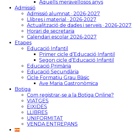
Aquells meravellosos anys
Admissió
Admissió alumnat · 2026-2027
Llibres i material · 2026-2027
Actualització de dades i serveis · 2026-2027
Horari de secretaria
Calendari escolar 2026-2027
Etapes
Educació Infantil
Primer cicle d’Educació Infantil
Segon cicle d’Educació Infantil
Educació Primària
Educació Secundària
Cicle Formatiu Grau Bàsic
Ave Maria Gastronòmica
Botiga
Com registrar-se a la Botiga Online?
VIATGES
EIXIDES
LLIBRES
UNIFORMITAT
VENDA ENTREPANS