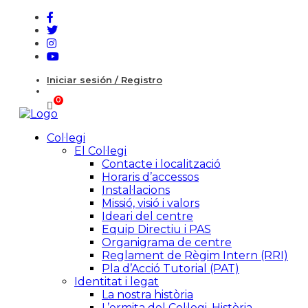
Iniciar sesión / Registro
Col·legi
El Col·legi
Contacte i localització
Horaris d’accessos
Instal·lacions
Missió, visió i valors
Ideari del centre
Equip Directiu i PAS
Organigrama de centre
Reglament de Règim Intern (RRI)
Pla d’Acció Tutorial (PAT)
Identitat i legat
La nostra història
L’ermita del Col·legi. Història