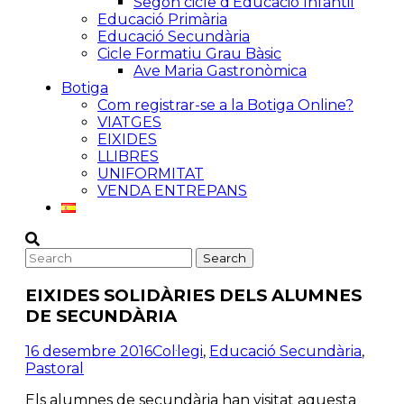
Segon cicle d’Educació Infantil
Educació Primària
Educació Secundària
Cicle Formatiu Grau Bàsic
Ave Maria Gastronòmica
Botiga
Com registrar-se a la Botiga Online?
VIATGES
EIXIDES
LLIBRES
UNIFORMITAT
VENDA ENTREPANS
EIXIDES SOLIDÀRIES DELS ALUMNES
DE SECUNDÀRIA
16 desembre 2016
Col·legi
,
Educació Secundària
,
Pastoral
Els alumnes de secundària han visitat aquesta