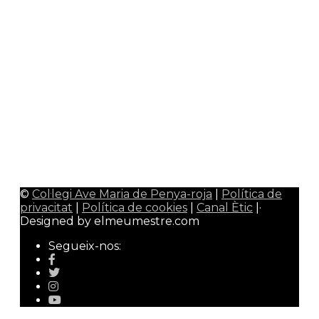
Plataforma Schooltivity
0
Uniformitat escolar
0
Àrea alumnes
Google Classroom
0
CiberEMAT
0
Àrea mestres/professors
Admin Web
0
Qualitat Colavem
0
Wallpaper Colavem
0
©
Col·legi Ave Maria de Penya-roja
|
Política de
privacitat
|
Política de cookies
|
Canal Ètic
|·
Designed by elmeumestre.com
Segueix-nos: