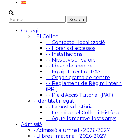
Col·legi
- El Col·legi
- - Contacte i localització
- - Horaris d’accessos
- - Instal·lacions
- - Missió, visió i valors
- - Ideari del centre
- - Equip Directiu i PAS
- - Organigrama de centre
- - Reglament de Règim Intern
(RRI)
- - Pla d’Acció Tutorial (PAT)
- Identitat i legat
- - La nostra història
- - L’ermita del Col·legi. Història
- - Aquells meravellosos anys
Admissió
- Admissió alumnat · 2026-2027
- Llibres i material · 2026-2027