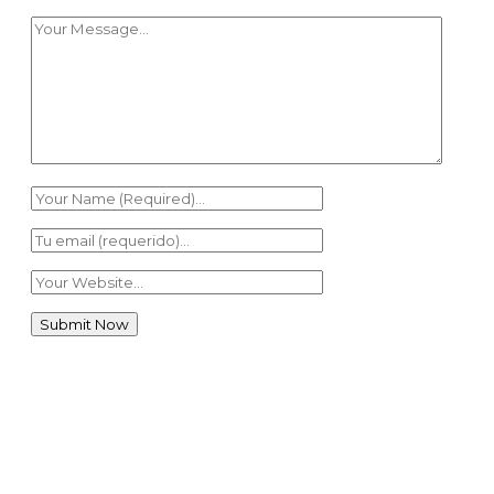
Àrea Famílies
Agenda escolar families
0
AMPA · Ave Maria de Penya-roja
0
Menú Menjador
0
Plataforma Educamos
0