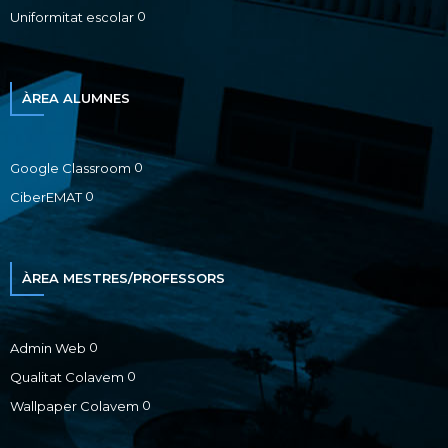
0
Uniformitat escolar
ÀREA ALUMNES
0
Google Classroom
0
CiberEMAT
ÀREA MESTRES/PROFESSORS
0
Admin Web
0
Qualitat Colavem
0
Wallpaper Colavem