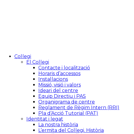
Col·legi
El Col·legi
Contacte i localització
Horaris d’accessos
Instal·lacions
Missió, visió i valors
Ideari del centre
Equip Directiu i PAS
Organigrama de centre
Reglament de Règim Intern (RRI)
Pla d’Acció Tutorial (PAT)
Identitat i legat
La nostra història
L’ermita del Col·legi. Història