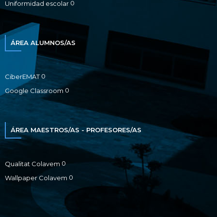
0
Uniformidad escolar
ÁREA ALUMNOS/AS
0
CiberEMAT
0
Google Classroom
ÁREA MAESTROS/AS - PROFESORES/AS
0
Qualitat Colavem
0
Wallpaper Colavem