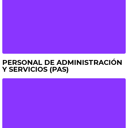
COORDINADOR DE PASTORAL
Joaquín Llorca
j.llorca@colavem.com
PERSONAL DE ADMINISTRACIÓN
Y SERVICIOS (PAS)
ADMINISTRACIÓ
Ana Soler
secretaria@colavem.com