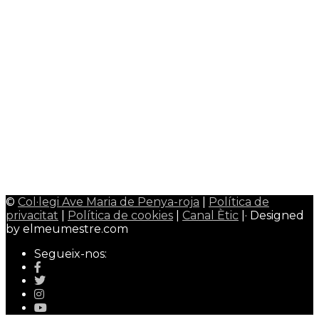
Plataforma Educamos
0
Plataforma Schooltivity
0
Uniformidad escolar
0
Área alumnos/as
CiberEMAT
0
Google Classroom
0
Área maestros/as - profesores/as
Qualitat Colavem
0
Wallpaper Colavem
0
©
Col·legi Ave Maria de Penya-roja
|
Política de
privacitat
|
Política de cookies
|
Canal Ètic
|· Designed
by elmeumestre.com
Segueix-nos: