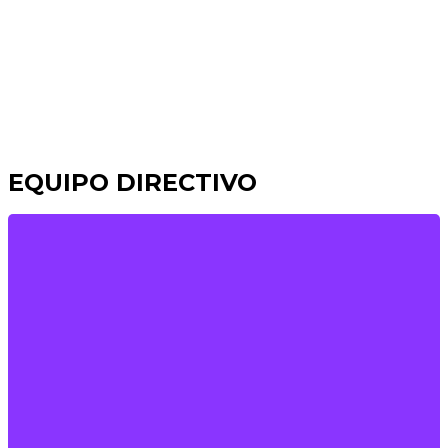
EQUIPO DIRECTIVO
RECTOR I CAP DE PASTORAL
D. Ramón Martín
parroquiasanjuandelaribera@gmail.com