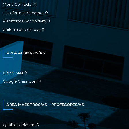
0
Menú Comedor
0
Plataforma Educamos
0
Plataforma Schooltivity
0
Uniformidad escolar
ÁREA ALUMNOS/AS
0
CiberEMAT
0
Google Classroom
ÁREA MAESTROS/AS - PROFESORES/AS
0
Qualitat Colavem