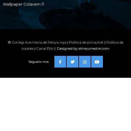
0
Wallpaper Colavem
©
Col·legi Ave Maria de Penya-roja
|
Política de privacitat
|
Política de
cookies
|
Canal Ètic
|· Designed by elmeumestre.com
Segueix-nos: