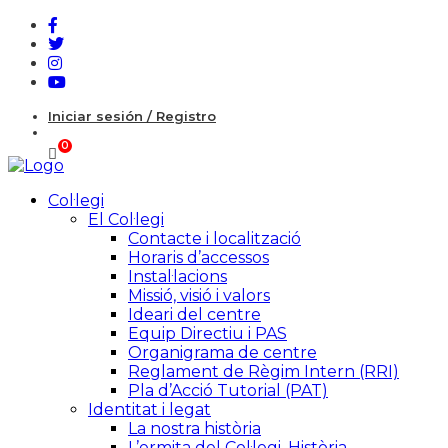
Iniciar sesión / Registro
Col·legi
El Col·legi
Contacte i localització
Horaris d’accessos
Instal·lacions
Missió, visió i valors
Ideari del centre
Equip Directiu i PAS
Organigrama de centre
Reglament de Règim Intern (RRI)
Pla d’Acció Tutorial (PAT)
Identitat i legat
La nostra història
L’ermita del Col·legi. Història