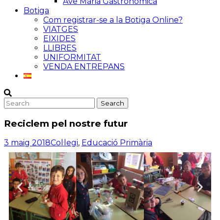
Ave Maria Gastronòmica
Botiga
Com registrar-se a la Botiga Online?
VIATGES
EIXIDES
LLIBRES
UNIFORMITAT
VENDA ENTREPANS
Reciclem pel nostre futur
3 maig 2018
Col·legi
,
Educació Primària