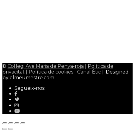
Àrea alumnes
Google Classroom
0
CiberEMAT
0
Àrea mestres/professors
Admin Web
0
Qualitat Colavem
0
Wallpaper Colavem
0
©
Col·legi Ave Maria de Penya-roja
|
Política de
privacitat
|
Política de cookies
|
Canal Ètic
|· Designed
by elmeumestre.com
Segueix-nos: