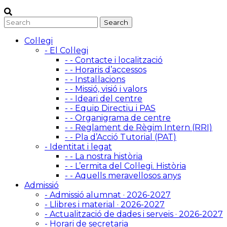
Col·legi
- El Col·legi
- - Contacte i localització
- - Horaris d’accessos
- - Instal·lacions
- - Missió, visió i valors
- - Ideari del centre
- - Equip Directiu i PAS
- - Organigrama de centre
- - Reglament de Règim Intern (RRI)
- - Pla d’Acció Tutorial (PAT)
- Identitat i legat
- - La nostra història
- - L’ermita del Col·legi. Història
- - Aquells meravellosos anys
Admissió
- Admissió alumnat · 2026-2027
- Llibres i material · 2026-2027
- Actualització de dades i serveis · 2026-2027
- Horari de secretaria