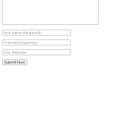
Àrea Famílies
Agenda escolar families
0
AMPA · Ave Maria de Penya-roja
0
Menú Menjador
0
Plataforma Educamos
0
Plataforma Schooltivity
0
Uniformitat escolar
0