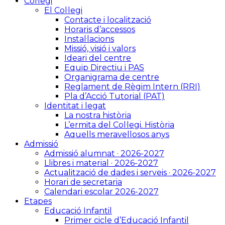
Col·legi
El Col·legi
Contacte i localització
Horaris d’accessos
Instal·lacions
Missió, visió i valors
Ideari del centre
Equip Directiu i PAS
Organigrama de centre
Reglament de Règim Intern (RRI)
Pla d’Acció Tutorial (PAT)
Identitat i legat
La nostra història
L’ermita del Col·legi. Història
Aquells meravellosos anys
Admissió
Admissió alumnat · 2026-2027
Llibres i material · 2026-2027
Actualització de dades i serveis · 2026-2027
Horari de secretaria
Calendari escolar 2026-2027
Etapes
Educació Infantil
Primer cicle d’Educació Infantil