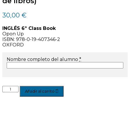
de libros)
30,00
€
INGLÉS 6º Class Book
Opon Up
ISBN: 978-0-19-407346-2
OXFORD
Nombre completo del alumno
*
Añadir al carrito
Àrea Famílies
Agenda escolar families
0
AMPA · Ave Maria de Penya-roja
0