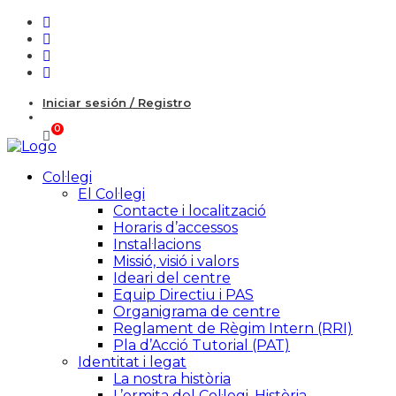
Iniciar sesión / Registro
Col·legi
El Col·legi
Contacte i localització
Horaris d’accessos
Instal·lacions
Missió, visió i valors
Ideari del centre
Equip Directiu i PAS
Organigrama de centre
Reglament de Règim Intern (RRI)
Pla d’Acció Tutorial (PAT)
Identitat i legat
La nostra història
L’ermita del Col·legi. Història