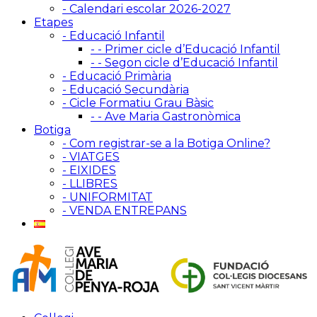
- Calendari escolar 2026-2027
Etapes
- Educació Infantil
- - Primer cicle d’Educació Infantil
- - Segon cicle d’Educació Infantil
- Educació Primària
- Educació Secundària
- Cicle Formatiu Grau Bàsic
- - Ave Maria Gastronòmica
Botiga
- Com registrar-se a la Botiga Online?
- VIATGES
- EIXIDES
- LLIBRES
- UNIFORMITAT
- VENDA ENTREPANS