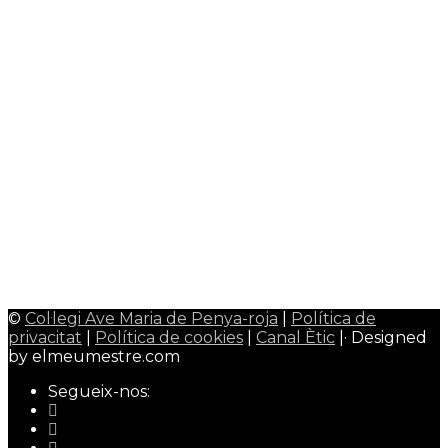
Menú Menjador
0
Plataforma Educamos
0
Plataforma Schooltivity
0
Uniformitat escolar
0
Àrea alumnes
Google Classroom
0
CiberEMAT
0
Àrea mestres/professors
Admin Web
0
Qualitat Colavem
0
Wallpaper Colavem
0
©
Col·legi Ave Maria de Penya-roja
|
Política de
privacitat
|
Política de cookies
|
Canal Ètic
|· Designed
by elmeumestre.com
Segueix-nos: