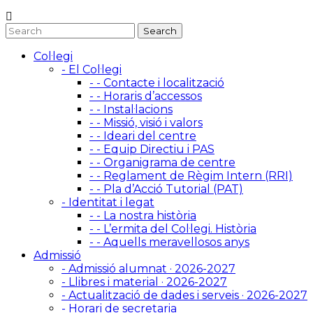
Col·legi
- El Col·legi
- - Contacte i localització
- - Horaris d’accessos
- - Instal·lacions
- - Missió, visió i valors
- - Ideari del centre
- - Equip Directiu i PAS
- - Organigrama de centre
- - Reglament de Règim Intern (RRI)
- - Pla d’Acció Tutorial (PAT)
- Identitat i legat
- - La nostra història
- - L’ermita del Col·legi. Història
- - Aquells meravellosos anys
Admissió
- Admissió alumnat · 2026-2027
- Llibres i material · 2026-2027
- Actualització de dades i serveis · 2026-2027
- Horari de secretaria