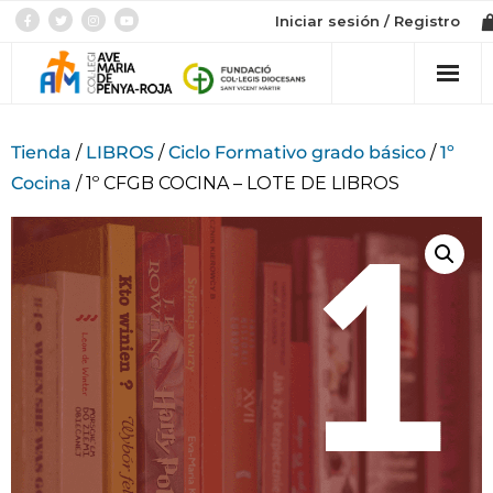
Iniciar sesión / Registro
Col·legi
Tienda
/
LIBROS
/
Ciclo Formativo grado básico
/
1º
Cocina
/ 1º CFGB COCINA – LOTE DE LIBROS
Admissió
Etapes
Botiga