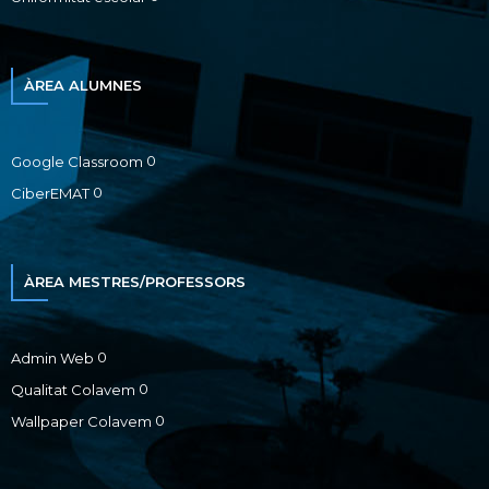
ÀREA ALUMNES
0
Google Classroom
0
CiberEMAT
ÀREA MESTRES/PROFESSORS
0
Admin Web
0
Qualitat Colavem
0
Wallpaper Colavem