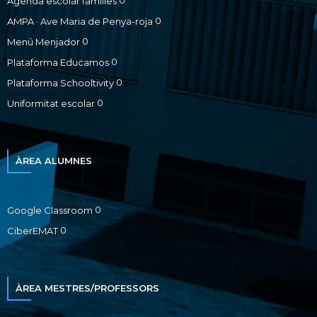
0
Agenda escolar families
0
AMPA · Ave Maria de Penya-roja
0
Menú Menjador
0
Plataforma Educamos
0
Plataforma Schooltivity
0
Uniformitat escolar
ÀREA ALUMNES
0
Google Classroom
0
CiberEMAT
ÀREA MESTRES/PROFESSORS