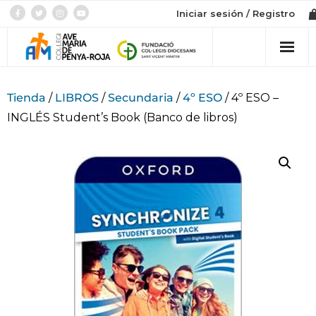
Iniciar sesión / Registro
Col·legi
Tienda
/
LIBROS
/
Secundaria
/
4º ESO
/ 4º ESO –
INGLÉS Student’s Book (Banco de libros)
Admissió
Etapes
Botiga