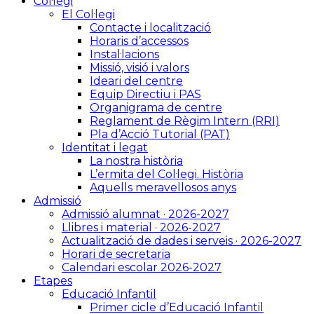
Col·legi
El Col·legi
Contacte i localització
Horaris d’accessos
Instal·lacions
Missió, visió i valors
Ideari del centre
Equip Directiu i PAS
Organigrama de centre
Reglament de Règim Intern (RRI)
Pla d’Acció Tutorial (PAT)
Identitat i legat
La nostra història
L’ermita del Col·legi. Història
Aquells meravellosos anys
Admissió
Admissió alumnat · 2026-2027
Llibres i material · 2026-2027
Actualització de dades i serveis · 2026-2027
Horari de secretaria
Calendari escolar 2026-2027
Etapes
Educació Infantil
Primer cicle d’Educació Infantil