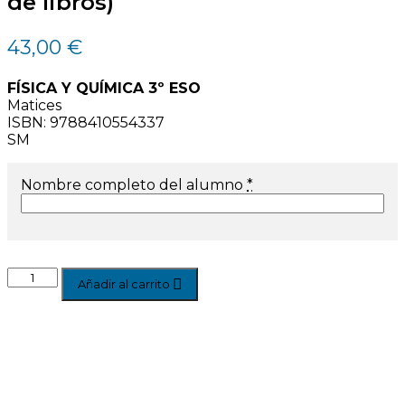
de libros)
43,00
€
FÍSICA Y QUÍMICA 3º ESO
Matices
ISBN: 9788410554337
SM
Nombre completo del alumno
*
Añadir al carrito
Àrea Famílies
Agenda escolar families
0
AMPA · Ave Maria de Penya-roja
0