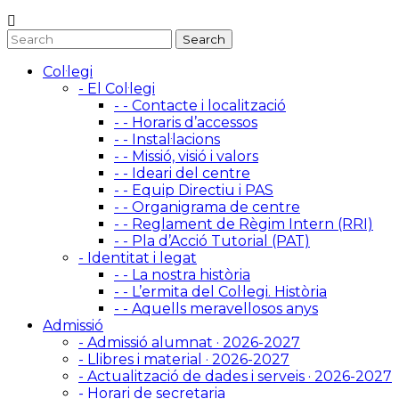
Col·legi
- El Col·legi
- - Contacte i localització
- - Horaris d’accessos
- - Instal·lacions
- - Missió, visió i valors
- - Ideari del centre
- - Equip Directiu i PAS
- - Organigrama de centre
- - Reglament de Règim Intern (RRI)
- - Pla d’Acció Tutorial (PAT)
- Identitat i legat
- - La nostra història
- - L’ermita del Col·legi. Història
- - Aquells meravellosos anys
Admissió
- Admissió alumnat · 2026-2027
- Llibres i material · 2026-2027
- Actualització de dades i serveis · 2026-2027
- Horari de secretaria