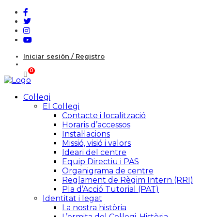
Iniciar sesión / Registro
Col·legi
El Col·legi
Contacte i localització
Horaris d’accessos
Instal·lacions
Missió, visió i valors
Ideari del centre
Equip Directiu i PAS
Organigrama de centre
Reglament de Règim Intern (RRI)
Pla d’Acció Tutorial (PAT)
Identitat i legat
La nostra història
L’ermita del Col·legi. Història