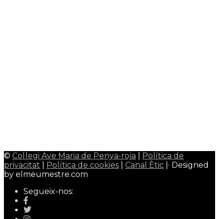
Menú Menjador
0
Plataforma Educamos
0
Plataforma Schooltivity
0
Uniformitat escolar
0
Àrea alumnes
Google Classroom
0
CiberEMAT
0
Àrea mestres/professors
Admin Web
0
Qualitat Colavem
0
Wallpaper Colavem
0
©
Col·legi Ave Maria de Penya-roja
|
Política de
privacitat
|
Política de cookies
|
Canal Ètic
|· Designed
by elmeumestre.com
Segueix-nos: