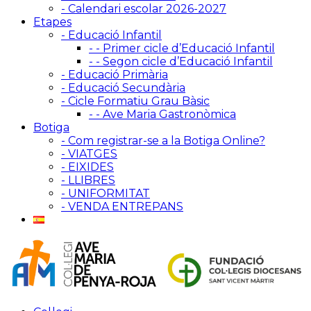
- Calendari escolar 2026-2027
Etapes
- Educació Infantil
- - Primer cicle d’Educació Infantil
- - Segon cicle d’Educació Infantil
- Educació Primària
- Educació Secundària
- Cicle Formatiu Grau Bàsic
- - Ave Maria Gastronòmica
Botiga
- Com registrar-se a la Botiga Online?
- VIATGES
- EIXIDES
- LLIBRES
- UNIFORMITAT
- VENDA ENTREPANS