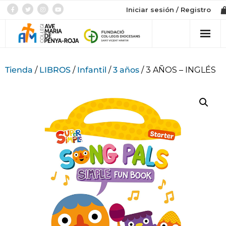
Iniciar sesión / Registro
Col·legi
Tienda
/
LIBROS
/
Infantil
/
3 años
/ 3 AÑOS – INGLÉS
Admissió
Etapes
Botiga