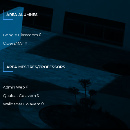
ÀREA ALUMNES
0
Google Classroom
0
CiberEMAT
ÀREA MESTRES/PROFESSORS
0
Admin Web
0
Qualitat Colavem
0
Wallpaper Colavem