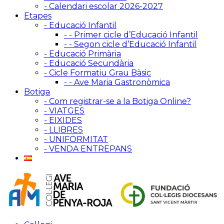
- Calendari escolar 2026-2027
Etapes
- Educació Infantil
- - Primer cicle d’Educació Infantil
- - Segon cicle d’Educació Infantil
- Educació Primària
- Educació Secundària
- Cicle Formatiu Grau Bàsic
- - Ave Maria Gastronòmica
Botiga
- Com registrar-se a la Botiga Online?
- VIATGES
- EIXIDES
- LLIBRES
- UNIFORMITAT
- VENDA ENTREPANS