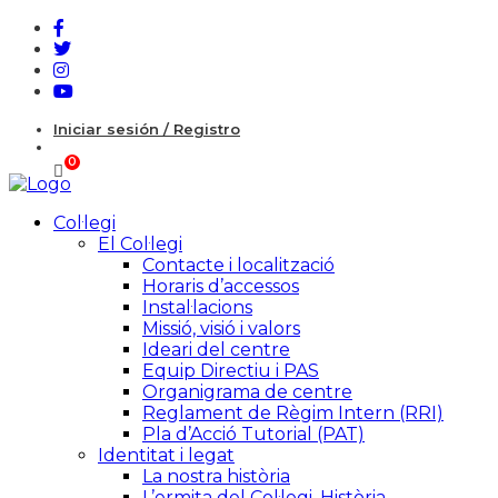
Iniciar sesión / Registro
Col·legi
El Col·legi
Contacte i localització
Horaris d’accessos
Instal·lacions
Missió, visió i valors
Ideari del centre
Equip Directiu i PAS
Organigrama de centre
Reglament de Règim Intern (RRI)
Pla d’Acció Tutorial (PAT)
Identitat i legat
La nostra història
L’ermita del Col·legi. Història