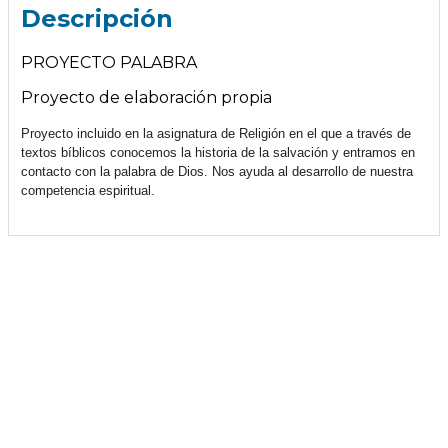
Descripción
PROYECTO PALABRA
Proyecto de elaboración propia
Proyecto incluido en la asignatura de Religión en el que a través de
textos bíblicos conocemos la historia de la salvación y entramos en
contacto con la palabra de Dios. Nos ayuda al desarrollo de nuestra
competencia espiritual.
Àrea Famílies
Agenda escolar families
0
AMPA · Ave Maria de Penya-roja
0
Menú Menjador
0
Plataforma Educamos
0
Plataforma Schooltivity
0
Uniformitat escolar
0
Àrea alumnes