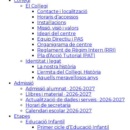
Col·legi
El Col·legi
Contacte i localització
Horaris d’accessos
Instal·lacions
Missió, visió i valors
Ideari del centre
Equip Directiu i PAS
Organigrama de centre
Reglament de Règim Intern (RRI)
Pla d’Acció Tutorial (PAT)
Identitat i legat
La nostra història
L’ermita del Col·legi. Història
Aquells meravellosos anys
Admissió
Admissió alumnat · 2026-2027
Llibres i material · 2026-2027
Actualització de dades i serveis · 2026-2027
Horari de secretaria
Calendari escolar 2026-2027
Etapes
Educació Infantil
Primer cicle d’Educació Infantil