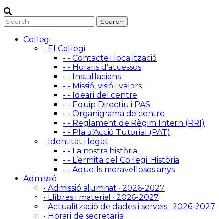
Col·legi
- El Col·legi
- - Contacte i localització
- - Horaris d’accessos
- - Instal·lacions
- - Missió, visió i valors
- - Ideari del centre
- - Equip Directiu i PAS
- - Organigrama de centre
- - Reglament de Règim Intern (RRI)
- - Pla d’Acció Tutorial (PAT)
- Identitat i legat
- - La nostra història
- - L’ermita del Col·legi. Història
- - Aquells meravellosos anys
Admissió
- Admissió alumnat · 2026-2027
- Llibres i material · 2026-2027
- Actualització de dades i serveis · 2026-2027
- Horari de secretaria