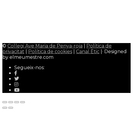
CiberEMAT
0
Àrea mestres/professors
Admin Web
0
Qualitat Colavem
0
Wallpaper Colavem
0
©
Col·legi Ave Maria de Penya-roja
|
Política de
privacitat
|
Política de cookies
|
Canal Ètic
|· Designed
by elmeumestre.com
Segueix-nos: