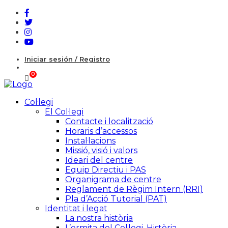
Iniciar sesión / Registro
Col·legi
El Col·legi
Contacte i localització
Horaris d’accessos
Instal·lacions
Missió, visió i valors
Ideari del centre
Equip Directiu i PAS
Organigrama de centre
Reglament de Règim Intern (RRI)
Pla d’Acció Tutorial (PAT)
Identitat i legat
La nostra història
L’ermita del Col·legi. Història