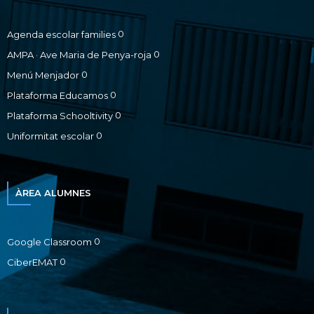
0
Agenda escolar families
0
AMPA · Ave Maria de Penya-roja
0
Menú Menjador
0
Plataforma Educamos
0
Plataforma Schooltivity
0
Uniformitat escolar
ÀREA ALUMNES
0
Google Classroom
0
CiberEMAT