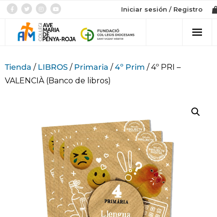
Iniciar sesión / Registro
Col·legi
Tienda
/
LIBROS
/
Primaria
/
4º Prim
/ 4º PRI –
VALENCIÀ (Banco de libros)
Admissió
Etapes
Botiga