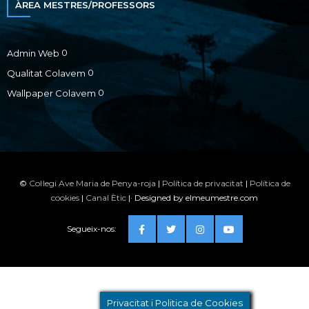
ÀREA MESTRES/PROFESSORS
0
Admin Web
0
Qualitat Colavem
0
Wallpaper Colavem
©
Col·legi Ave Maria de Penya-roja
|
Política de privacitat
|
Política de
cookies
|
Canal Ètic
|· Designed by elmeumestre.com
Segueix-nos:
Privacitat i Politica de Cookies