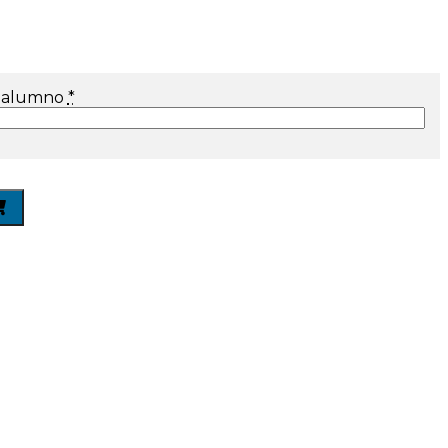
 alumno
*
a
0