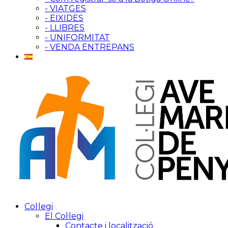
- VIATGES
- EIXIDES
- LLIBRES
- UNIFORMITAT
- VENDA ENTREPANS
Col·legi
El Col·legi
Contacte i localització