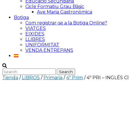
Educació Secundària
Cicle Formatiu Grau Bàsic
Ave Maria Gastronòmica
Botiga
Com registrar-se a la Botiga Online?
VIATGES
EIXIDES
LLIBRES
UNIFORMITAT
VENDA ENTREPANS
Tienda
/
LIBROS
/
Primaria
/
4º Prim
/ 4º PRI – INGLÉS Cl