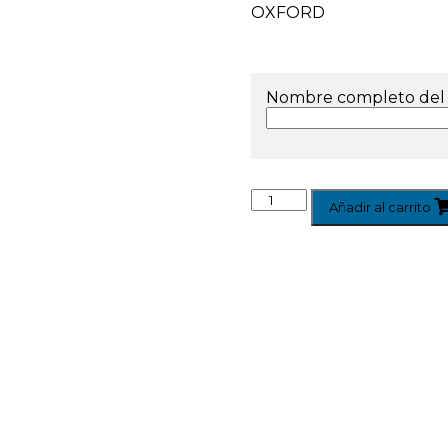
OXFORD
Nombre completo del
Añadir al carrito
Famílies
Agenda escolar families
0
AMPA · Ave Maria de Penya-roj
Menú Menjador
0
Plataforma Educamos
0
Plataforma Schooltivity
0
Uniformitat escolar
0