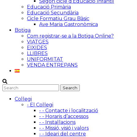
Segon cicle d’Educació Infantil
Educació Primària
Educació Secundària
Cicle Formatiu Grau Bàsic
Ave Maria Gastronòmica
Botiga
Com registrar-se a la Botiga Online?
VIATGES
EIXIDES
LLIBRES
UNIFORMITAT
VENDA ENTREPANS
Col·legi
- El Col·legi
- - Contacte i localització
- - Horaris d’accessos
- - Instal·lacions
- - Missió, visió i valors
- - Ideari del centre