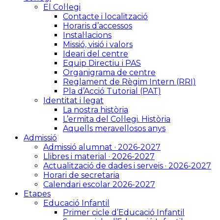
El Col·legi
Contacte i localització
Horaris d’accessos
Instal·lacions
Missió, visió i valors
Ideari del centre
Equip Directiu i PAS
Organigrama de centre
Reglament de Règim Intern (RRI)
Pla d’Acció Tutorial (PAT)
Identitat i legat
La nostra història
L’ermita del Col·legi. Història
Aquells meravellosos anys
Admissió
Admissió alumnat · 2026-2027
Llibres i material · 2026-2027
Actualització de dades i serveis · 2026-2027
Horari de secretaria
Calendari escolar 2026-2027
Etapes
Educació Infantil
Primer cicle d’Educació Infantil