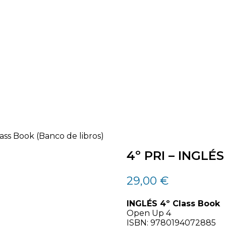
ass Book (Banco de libros)
4º PRI – INGLÉS
Àrea
29,00
€
INGLÉS 4º Class Book
Open Up 4
ISBN:
9780194072885