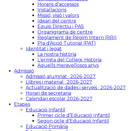
Horaris d’accessos
Instal·lacions
Missió, visió i valors
Ideari del centre
Equip Directiu i PAS
Organigrama de centre
Reglament de Règim Intern (RRI)
Pla d’Acció Tutorial (PAT)
Identitat i legat
La nostra història
L’ermita del Col·legi. Història
Aquells meravellosos anys
Admissió
Admissió alumnat · 2026-2027
Llibres i material · 2026-2027
Actualització de dades i serveis · 2026-2027
Horari de secretaria
Calendari escolar 2026-2027
Etapes
Educació Infantil
Primer cicle d’Educació Infantil
Segon cicle d’Educació Infantil
Educació Primària