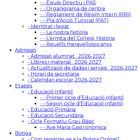
- - Equip Directiu i PAS
- - Organigrama de centre
- - Reglament de Règim Intern (RRI)
- - Pla d’Acció Tutorial (PAT)
- Identitat i legat
- - La nostra història
- - L’ermita del Col·legi. Història
- - Aquells meravellosos anys
Admissió
- Admissió alumnat · 2026-2027
- Llibres i material · 2026-2027
- Actualització de dades i serveis · 2026-2027
- Horari de secretaria
- Calendari escolar 2026-2027
Etapes
- Educació Infantil
- - Primer cicle d’Educació Infantil
- - Segon cicle d’Educació Infantil
- Educació Primària
- Educació Secundària
- Cicle Formatiu Grau Bàsic
- - Ave Maria Gastronòmica
Botiga
- Com registrar-se a la Botiga Online?