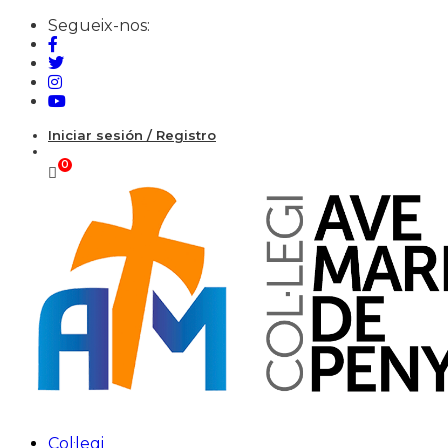
Segueix-nos:
Iniciar sesión / Registro
Col·legi