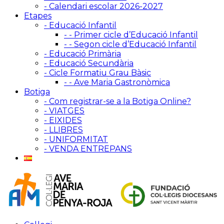
- Calendari escolar 2026-2027
Etapes
- Educació Infantil
- - Primer cicle d’Educació Infantil
- - Segon cicle d’Educació Infantil
- Educació Primària
- Educació Secundària
- Cicle Formatiu Grau Bàsic
- - Ave Maria Gastronòmica
Botiga
- Com registrar-se a la Botiga Online?
- VIATGES
- EIXIDES
- LLIBRES
- UNIFORMITAT
- VENDA ENTREPANS