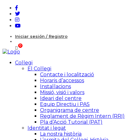
Iniciar sesión / Registro
Col·legi
El Col·legi
Contacte i localització
Horaris d’accessos
Instal·lacions
Missió, visió i valors
Ideari del centre
Equip Directiu i PAS
Organigrama de centre
Reglament de Règim Intern (RRI)
Pla d’Acció Tutorial (PAT)
Identitat i legat
La nostra història
L’ermita del Col·legi. Història