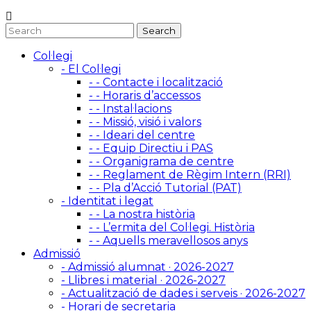
Col·legi
- El Col·legi
- - Contacte i localització
- - Horaris d’accessos
- - Instal·lacions
- - Missió, visió i valors
- - Ideari del centre
- - Equip Directiu i PAS
- - Organigrama de centre
- - Reglament de Règim Intern (RRI)
- - Pla d’Acció Tutorial (PAT)
- Identitat i legat
- - La nostra història
- - L’ermita del Col·legi. Història
- - Aquells meravellosos anys
Admissió
- Admissió alumnat · 2026-2027
- Llibres i material · 2026-2027
- Actualització de dades i serveis · 2026-2027
- Horari de secretaria