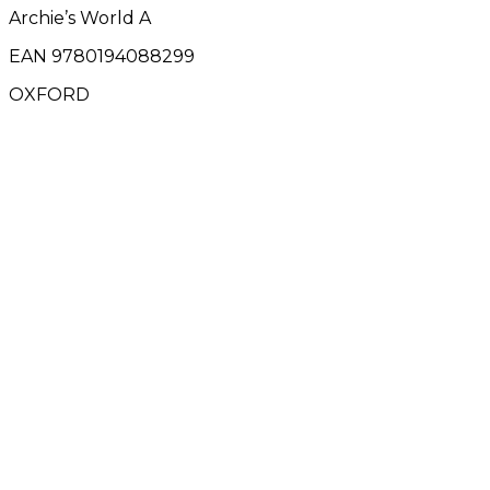
Archie’s World A
EAN 9780194088299
OXFORD
Àrea Famílies
Agenda escolar families
0
AMPA · Ave Maria de Penya-roja
0
Menú Menjador
0
Plataforma Educamos
0
Plataforma Schooltivity
0
Uniformitat escolar
0
Àrea alumnes
Google Classroom
0
CiberEMAT
0
Àrea mestres/professors
Admin Web
0