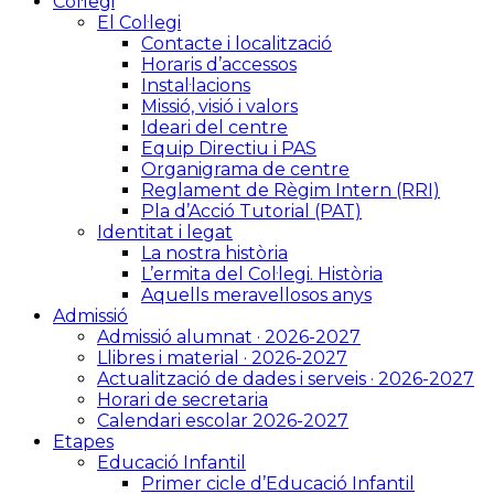
Col·legi
El Col·legi
Contacte i localització
Horaris d’accessos
Instal·lacions
Missió, visió i valors
Ideari del centre
Equip Directiu i PAS
Organigrama de centre
Reglament de Règim Intern (RRI)
Pla d’Acció Tutorial (PAT)
Identitat i legat
La nostra història
L’ermita del Col·legi. Història
Aquells meravellosos anys
Admissió
Admissió alumnat · 2026-2027
Llibres i material · 2026-2027
Actualització de dades i serveis · 2026-2027
Horari de secretaria
Calendari escolar 2026-2027
Etapes
Educació Infantil
Primer cicle d’Educació Infantil