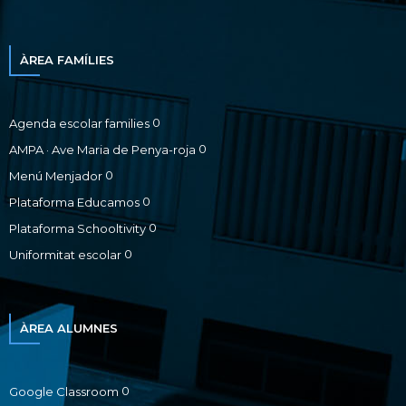
ÀREA FAMÍLIES
0
Agenda escolar families
0
AMPA · Ave Maria de Penya-roja
0
Menú Menjador
0
Plataforma Educamos
0
Plataforma Schooltivity
0
Uniformitat escolar
ÀREA ALUMNES
0
Google Classroom