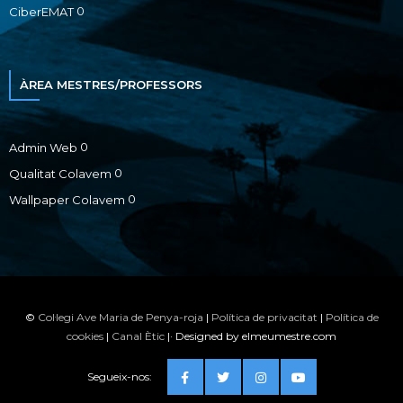
0
CiberEMAT
ÀREA MESTRES/PROFESSORS
0
Admin Web
0
Qualitat Colavem
0
Wallpaper Colavem
©
Col·legi Ave Maria de Penya-roja
|
Política de privacitat
|
Política de
cookies
|
Canal Ètic
|· Designed by elmeumestre.com
Segueix-nos: