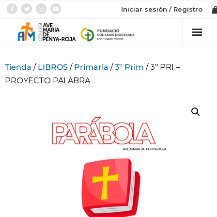
Iniciar sesión / Registro
Col·legi
Tienda
/
LIBROS
/
Primaria
/
3º Prim
/ 3º PRI –
PROYECTO PALABRA
Admissió
Etapes
Botiga