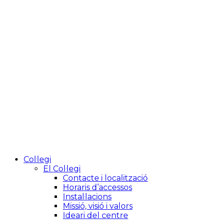
Col·legi
El Col·legi
Contacte i localització
Horaris d’accessos
Instal·lacions
Missió, visió i valors
Ideari del centre