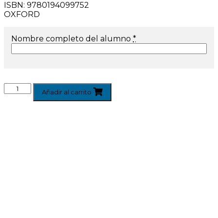
ISBN:
9780194099752
OXFORD
Nombre completo del alumno
*
Añadir al carrito
Àrea Famílies
Agenda escolar families
0
AMPA · Ave Maria de Penya-roja
0
Menú Menjador
0
Plataforma Educamos
0
Plataforma Schooltivity
0
Uniformitat escolar
0
Àrea alumnes