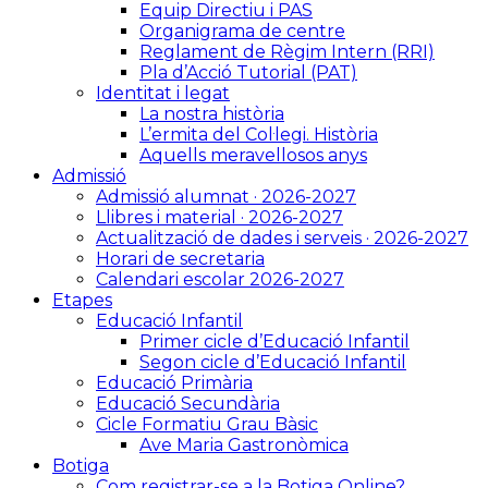
Equip Directiu i PAS
Organigrama de centre
Reglament de Règim Intern (RRI)
Pla d’Acció Tutorial (PAT)
Identitat i legat
La nostra història
L’ermita del Col·legi. Història
Aquells meravellosos anys
Admissió
Admissió alumnat · 2026-2027
Llibres i material · 2026-2027
Actualització de dades i serveis · 2026-2027
Horari de secretaria
Calendari escolar 2026-2027
Etapes
Educació Infantil
Primer cicle d’Educació Infantil
Segon cicle d’Educació Infantil
Educació Primària
Educació Secundària
Cicle Formatiu Grau Bàsic
Ave Maria Gastronòmica
Botiga
Com registrar-se a la Botiga Online?