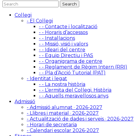
Col·legi
- El Col·legi
- - Contacte i localització
- - Horaris d’accessos
- - Instal·lacions
- - Missió, visió i valors
- - Ideari del centre
- - Equip Directiu i PAS
- - Organigrama de centre
- - Reglament de Règim Intern (RRI)
- - Pla d’Acció Tutorial (PAT)
- Identitat i legat
- - La nostra història
- - L’ermita del Col·legi. Història
- - Aquells meravellosos anys
Admissió
- Admissió alumnat · 2026-2027
- Llibres i material · 2026-2027
- Actualització de dades i serveis · 2026-2027
- Horari de secretaria
- Calendari escolar 2026-2027