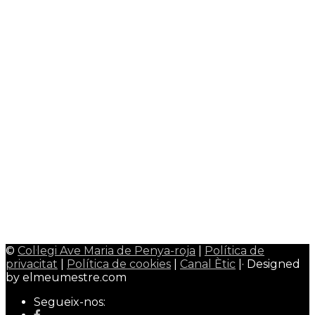
Agenda escolar families
0
AMPA · Ave Maria de Penya-roja
0
Menú Menjador
0
Plataforma Educamos
0
Plataforma Schooltivity
0
Uniformitat escolar
0
Àrea alumnes
Google Classroom
0
CiberEMAT
0
Àrea mestres/professors
Admin Web
0
Qualitat Colavem
0
Wallpaper Colavem
0
©
Col·legi Ave Maria de Penya-roja
|
Política de
privacitat
|
Política de cookies
|
Canal Ètic
|· Designed
by elmeumestre.com
Segueix-nos: