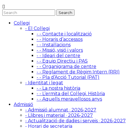
Col·legi
- El Col·legi
- - Contacte i localització
- - Horaris d’accessos
- - Instal·lacions
- - Missió, visió i valors
- - Ideari del centre
- - Equip Directiu i PAS
- - Organigrama de centre
- - Reglament de Règim Intern (RRI)
- - Pla d’Acció Tutorial (PAT)
- Identitat i legat
- - La nostra història
- - L’ermita del Col·legi. Història
- - Aquells meravellosos anys
Admissió
- Admissió alumnat · 2026-2027
- Llibres i material · 2026-2027
- Actualització de dades i serveis · 2026-2027
- Horari de secretaria