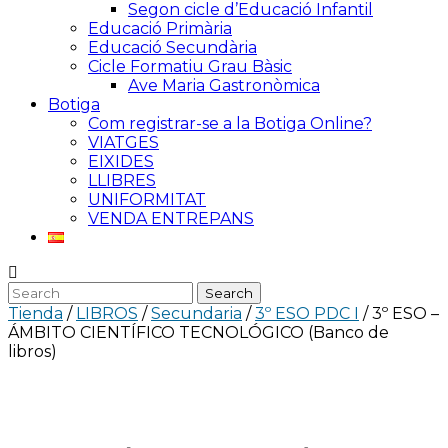
Segon cicle d’Educació Infantil
Educació Primària
Educació Secundària
Cicle Formatiu Grau Bàsic
Ave Maria Gastronòmica
Botiga
Com registrar-se a la Botiga Online?
VIATGES
EIXIDES
LLIBRES
UNIFORMITAT
VENDA ENTREPANS
Tienda
/
LIBROS
/
Secundaria
/
3º ESO PDC I
/ 3º ESO –
ÁMBITO CIENTÍFICO TECNOLÓGICO (Banco de
libros)