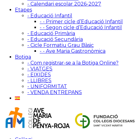
- Calendari escolar 2026-2027
Etapes
- Educació Infantil
- - Primer cicle d’Educació Infantil
- - Segon cicle d’Educació Infantil
- Educació Primària
- Educació Secundària
- Cicle Formatiu Grau Bàsic
- - Ave Maria Gastronòmica
Botiga
- Com registrar-se a la Botiga Online?
- VIATGES
- EIXIDES
- LLIBRES
- UNIFORMITAT
- VENDA ENTREPANS