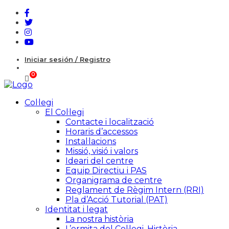
Iniciar sesión / Registro
Col·legi
El Col·legi
Contacte i localització
Horaris d’accessos
Instal·lacions
Missió, visió i valors
Ideari del centre
Equip Directiu i PAS
Organigrama de centre
Reglament de Règim Intern (RRI)
Pla d’Acció Tutorial (PAT)
Identitat i legat
La nostra història
L’ermita del Col·legi. Història