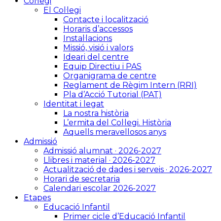
Col·legi
El Col·legi
Contacte i localització
Horaris d’accessos
Instal·lacions
Missió, visió i valors
Ideari del centre
Equip Directiu i PAS
Organigrama de centre
Reglament de Règim Intern (RRI)
Pla d’Acció Tutorial (PAT)
Identitat i legat
La nostra història
L’ermita del Col·legi. Història
Aquells meravellosos anys
Admissió
Admissió alumnat · 2026-2027
Llibres i material · 2026-2027
Actualització de dades i serveis · 2026-2027
Horari de secretaria
Calendari escolar 2026-2027
Etapes
Educació Infantil
Primer cicle d’Educació Infantil