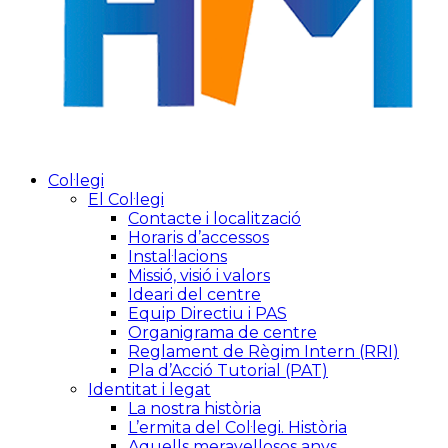
Col·legi
El Col·legi
Contacte i localització
Horaris d’accessos
Instal·lacions
Missió, visió i valors
Ideari del centre
Equip Directiu i PAS
Organigrama de centre
Reglament de Règim Intern (RRI)
Pla d’Acció Tutorial (PAT)
Identitat i legat
La nostra història
L’ermita del Col·legi. Història
Aquells meravellosos anys