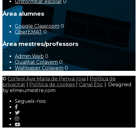
Uniformitat escolar
0
Àrea alumnes
Google Classroom
0
CiberEMAT
0
Àrea mestres/professors
Admin Web
0
Qualitat Colavem
0
Wallpaper Colavem
0
©
Col·legi Ave Maria de Penya-roja
|
Política de
privacitat
|
Política de cookies
|
Canal Ètic
|· Designed
by elmeumestre.com
Segueix-nos: