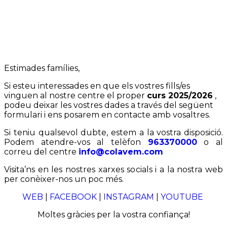
Estimades famílies,
Si esteu interessades en que els vostres fills/es
vinguen al nostre centre el proper
curs 2025/2026
,
podeu deixar les vostres dades a través del següent
formulari i ens posarem en contacte amb vosaltres.
Si teniu qualsevol dubte, estem a la vostra disposició.
Podem atendre-vos al telèfon
963370000
o al
correu del centre
info@colavem.com
Visita’ns en les nostres xarxes socials i a la nostra web
per conèixer-nos un poc més.
WEB
|
FACEBOOK
|
INSTAGRAM
|
YOUTUBE
Moltes gràcies per la vostra confiança!