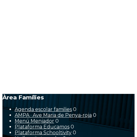
Àrea Famílies
Agenda escolar families
0
AMPA · Ave Maria de Penya-roja
0
Menú Menjador
0
Plataforma Educamos
0
Plataforma Schooltivity
0