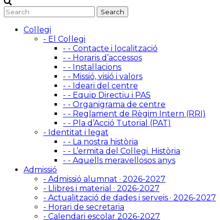
Col·legi
- El Col·legi
- - Contacte i localització
- - Horaris d’accessos
- - Instal·lacions
- - Missió, visió i valors
- - Ideari del centre
- - Equip Directiu i PAS
- - Organigrama de centre
- - Reglament de Règim Intern (RRI)
- - Pla d’Acció Tutorial (PAT)
- Identitat i legat
- - La nostra història
- - L’ermita del Col·legi. Història
- - Aquells meravellosos anys
Admissió
- Admissió alumnat · 2026-2027
- Llibres i material · 2026-2027
- Actualització de dades i serveis · 2026-2027
- Horari de secretaria
- Calendari escolar 2026-2027