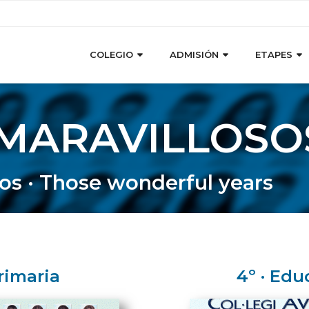
COLEGIO
ADMISIÓN
ETAPES
MARAVILLOSO
os · Those wonderful years
rimaria
4º · Ed