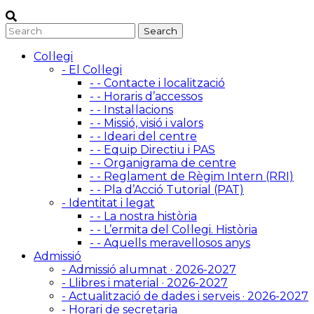
Col·legi
- El Col·legi
- - Contacte i localització
- - Horaris d’accessos
- - Instal·lacions
- - Missió, visió i valors
- - Ideari del centre
- - Equip Directiu i PAS
- - Organigrama de centre
- - Reglament de Règim Intern (RRI)
- - Pla d’Acció Tutorial (PAT)
- Identitat i legat
- - La nostra història
- - L’ermita del Col·legi. Història
- - Aquells meravellosos anys
Admissió
- Admissió alumnat · 2026-2027
- Llibres i material · 2026-2027
- Actualització de dades i serveis · 2026-2027
- Horari de secretaria