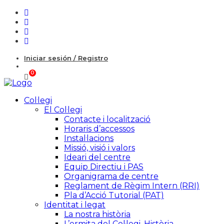
Iniciar sesión / Registro
Col·legi
El Col·legi
Contacte i localització
Horaris d’accessos
Instal·lacions
Missió, visió i valors
Ideari del centre
Equip Directiu i PAS
Organigrama de centre
Reglament de Règim Intern (RRI)
Pla d’Acció Tutorial (PAT)
Identitat i legat
La nostra història
L’ermita del Col·legi. Història